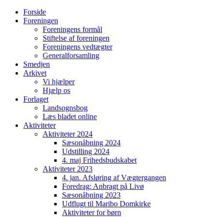
Forside
Foreningen
Foreningens formål
Stiftelse af foreningen
Foreningens vedtægter
Generalforsamling
Smedjen
Arkivet
Vi hjælper
Hjælp os
Forlaget
Landsognsbog
Læs bladet online
Aktiviteter
Aktiviteter 2024
Sæsonåbning 2024
Udstilling 2024
4. maj Frihedsbudskabet
Aktiviteter 2023
4. jan. Afsløring af Vægtergangen
Foredrag: Anbragt på Livø
Sæsonåbning 2023
Udflugt til Maribo Domkirke
Aktiviteter for børn