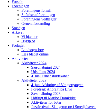
Forside
Foreningen
Foreningens formål
Stiftelse af foreningen
Foreningens vedtægter
Generalforsamling
Smedjen
Arkivet
Vi hjælper
Hjælp os
Forlaget
Landsognsbog
Læs bladet online
Aktiviteter
Aktiviteter 2024
Sæsonåbning 2024
Udstilling 2024
4. maj Frihedsbudskabet
Aktiviteter 2023
4. jan. Afsløring af Vægtergangen
Foredrag: Anbragt på Livø
Sæsonåbning 2023
Udflugt til Maribo Domkirke
Aktiviteter for børn
Jazzfestival i Slangerup og i Smedjehaven