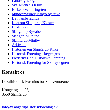
Landsognsbogen
Skt. Michaels Kirke
Kirketorvet - Tingsten
Mindesmærker; Kingo og Atke
Det gamle rådhus
Kort om Slangerup Kloster
Hestetorvet
Slangerup Byvåben
Slangerup Online
Slangerup Miniby
Arkiv.dk
Historien om Slangerup Kirke
Historisk Forening i Jægerspris
Frederikssund Historiske Forening
Historisk Forening for Skibby-egnen
Kontakt os
Lokalhistorisk Forening for Slangerupegnen
Kongensgade 23,
3550 Slangerup
info@slangeruphistoriskforening.dk