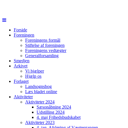
Forside
Foreningen
Foreningens formål
Stiftelse af foreningen
Foreningens vedtægter
Generalforsamling
Smedjen
Arkivet
Vi hjælper
Hjælp os
Forlaget
Landsognsbog
Læs bladet online
Aktiviteter
Aktiviteter 2024
Sæsonåbning 2024
Udstilling 2024
4. maj Frihedsbudskabet
Aktiviteter 2023
4. jan. Afsløring af Vægtergangen