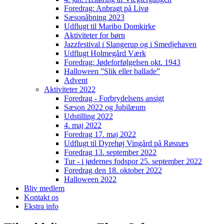
Foredrag: Anbragt på Livø
Sæsonåbning 2023
Udflugt til Maribo Domkirke
Aktiviteter for børn
Jazzfestival i Slangerup og i Smedjehaven
Udflugt Holmegård Værk
Foredrag: Jødeforfølgelsen okt. 1943
Halloween ”Slik eller ballade”
Advent
Aktiviteter 2022
Foredrag - Forbrydelsens ansigt
Sæson 2022 og Jubilæum
Udstilling 2022
4. maj 2022
Foredrag 17. maj 2022
Udflugt til Dyrehøj Vingård på Røsnæs
Foredrag 13. september 2022
Tur - i jødernes fodspor 25. september 2022
Foredrag den 18. oktober 2022
Halloween 2022
Bliv medlem
Kontakt os
Ekstra info